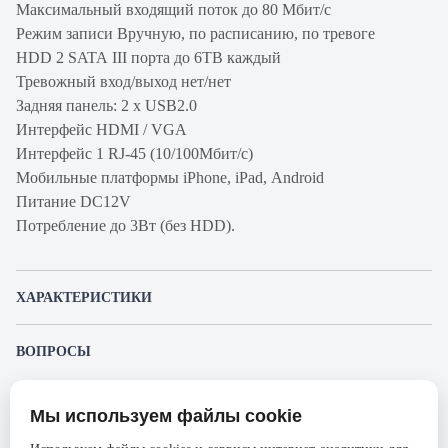
Максимальный входящий поток до 80 Мбит/с
Режим записи Вручную, по расписанию, по тревоге
HDD 2 SATA III порта до 6TB каждый
Тревожный вход/выход нет/нет
Задняя панель: 2 x USB2.0
Интерфейс HDMI / VGA
Интерфейс 1 RJ-45 (10/100Мбит/с)
Мобильные платформы iPhone, iPad, Android
Питание DC12V
Потребление до 3Вт (без HDD).
ХАРАКТЕРИСТИКИ
Артикул производителя
DHI-NVR2204-S2
ВОПРОСЫ
Продукт
Видеорегистратор
К этому товару еще никто не задал вопрос. Будьте первым!
Производитель
Dahua
Мы используем файлы cookie
Представленные изображения и характеристики могут отличаться от реального
Задать вопрос о товаре
Серия
NVR
внешнего вида товара. Комплектация также может быть изменена производителем