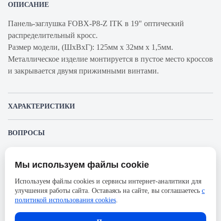
ОПИСАНИЕ
Панель-заглушка FOBX-P8-Z ITK в 19" оптический
распределительный кросс.
Размер модели, (ШxВxГ): 125мм x 32мм x 1,5мм.
Металлическое изделие монтируется в пустое место кроссов
и закрывается двумя прижимными винтами.
ХАРАКТЕРИСТИКИ
Артикул производителя
FOBX-P8-Z
ВОПРОСЫ
Продукт
Заглушка
К этому товару еще никто не задал вопрос. Будьте первым!
Производитель
ITK
Мы используем файлы cookie
Представленные изображения и характеристики могут отличаться от реального
Задать вопрос о товаре
Формат
125x32
внешнего вида товара. Комплектация также может быть изменена производителем
Используем файлы cookies и сервисы интернет-аналитики для
без предварительного уведомления. Компания АйДистрибьют не несёт
Область применения
19"
улучшения работы сайта. Оставаясь на сайте, вы соглашаетесь
с
ответственности в случае не соответствия текущей модели товаров фотографиям,
Пожалуйста,
авторизуйтесь
, чтобы иметь
размещённым в карточке товара.
политикой использования cookies
.
возможность оставлять вопросы.
Цвет
Серый
В корзину