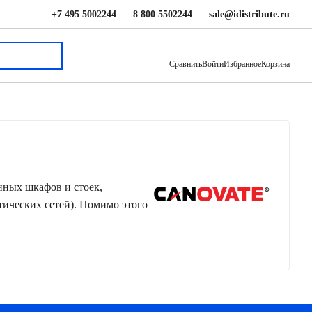
+7 495 5002244
8 800 5502244
sale@idistribute.ru
Сравнить
Войти
Избранное
Корзина
нных шкафов и стоек,
тических сетей). Помимо этого