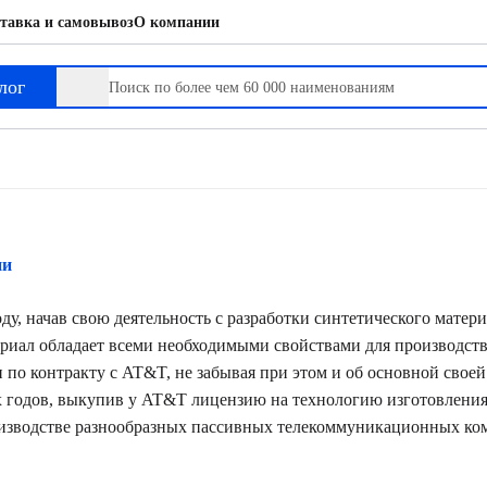
тавка и самовывоз
О компании
лог
ии
у, начав свою деятельность с разработки синтетического матери
ериал обладает всеми необходимыми свойствами для производс
 по контракту с AT&T, не забывая при этом и об основной сво
-х годов, выкупив у AT&T лицензию на технологию изготовлени
оизводстве разнообразных пассивных телекоммуникационных ком