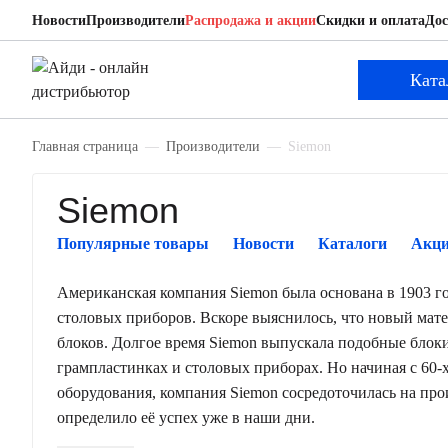
Новости
Производители
Распродажа и акции
Скидки и оплата
Дос
Ката
Главная страница
Производители
Siemon
Siemon
Популярные товары
Новости
Каталоги
Акц
Американская компания Siemon была основана в 1903 год
столовых приборов. Вскоре выяснилось, что новый мат
блоков. Долгое время Siemon выпускала подобные блоки
грампластинках и столовых приборах. Но начиная с 60
оборудования, компания Siemon сосредоточилась на пр
определило её успех уже в наши дни.