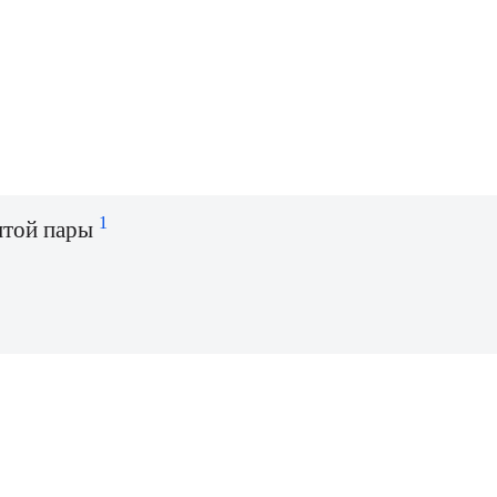
1
итой пары