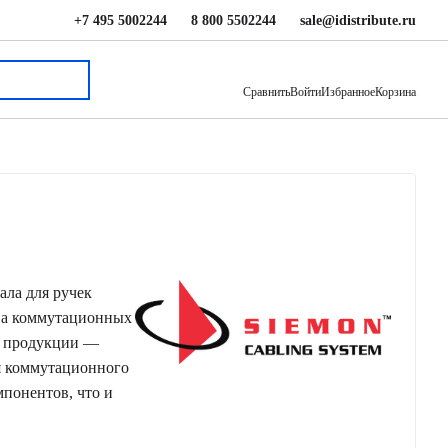
+7 495 5002244
8 800 5502244
sale@idistribute.ru
Сравнить
Войти
Избранное
Корзина
ала для ручек
тва коммутационных
ей продукции —
я коммутационного
понентов, что и