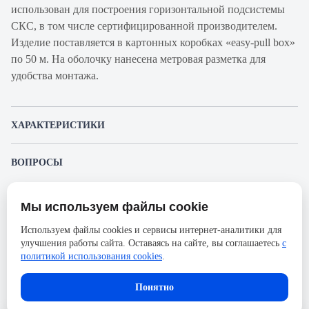
использован для построения горизонтальной подсистемы
СКС, в том числе сертифицированной производителем.
Изделие поставляется в картонных коробках «easy-pull box»
по 50 м. На оболочку нанесена метровая разметка для
удобства монтажа.
ХАРАКТЕРИСТИКИ
Артикул производителя
UTP-4P-Cat.5e-
ВОПРОСЫ
SOLID-LSZH-50
К этому товару еще никто не задал вопрос. Будьте первым!
Продукт
Кабель витая пара
Мы используем файлы cookie
Представленные изображения и характеристики могут отличаться от реального
Производитель
Cabeus
Задать вопрос о товаре
внешнего вида товара. Комплектация также может быть изменена производителем
Используем файлы cookies и сервисы интернет-аналитики для
без предварительного уведомления. Компания АйДистрибьют не несёт
Категория
5е
улучшения работы сайта. Оставаясь на сайте, вы соглашаетесь
с
ответственности в случае не соответствия текущей модели товаров фотографиям,
Пожалуйста,
авторизуйтесь
, чтобы иметь
размещённым в карточке товара.
политикой использования cookies
.
Оболочка
LSZH нг(A)-HF
возможность оставлять вопросы.
Длина, м
50
В корзину
Понятно
Количество пар
4