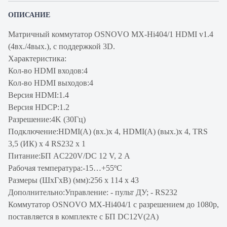
ОПИСАНИЕ
Матричный коммутатор OSNOVO MX-Hi404/1 HDMI v1.4
(4вх./4вых.), с поддержкой 3D.
Характеристика:
Кол-во HDMI входов:4
Кол-во HDMI выходов:4
Версия HDMI:1.4
Версия HDCP:1.2
Разрешение:4K (30Гц)
Подключение:HDMI(A) (вх.)x 4, HDMI(A) (вых.)x 4, TRS
3,5 (ИК) x 4 RS232 x 1
Питание:БП AC220V/DC 12 V, 2 A
Рабочая температура:-15…+55ºC
Размеры (ШхГхВ) (мм):256 х 114 х 43
Дополнительно:Управление: - пульт ДУ; - RS232
Коммутатор OSNOVO MX-Hi404/1 с разрешением до 1080p,
поставляется в комплекте с БП DC12V(2А)