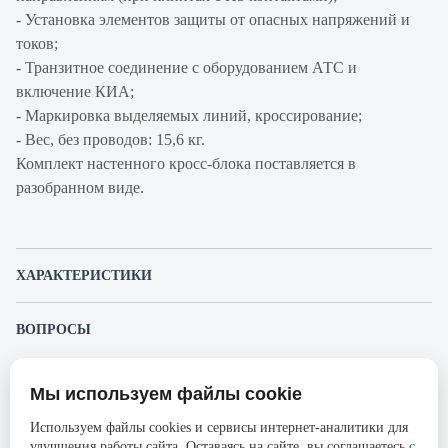
- Установка элементов защиты от опасных напряжений и
токов;
- Транзитное соединение с оборудованием АТС и
включение КИА;
- Маркировка выделяемых линий, кроссирование;
- Вес, без проводов: 15,6 кг.
Комплект настенного кросс-блока поставляется в
разобранном виде.
ХАРАКТЕРИСТИКИ
Артикул производителя
КНКБ-4/4
ВОПРОСЫ
Продукт
Кросс соединительный
К этому товару еще никто не задал вопрос. Будьте первым!
Производитель
Krone
Мы используем файлы cookie
Представленные изображения и характеристики могут отличаться от реального
Задать вопрос о товаре
Ширина, мм
696
внешнего вида товара. Комплектация также может быть изменена производителем
Используем файлы cookies и сервисы интернет-аналитики для
без предварительного уведомления. Компания АйДистрибьют не несёт
Высота, мм
1152
улучшения работы сайта. Оставаясь на сайте, вы соглашаетесь
с