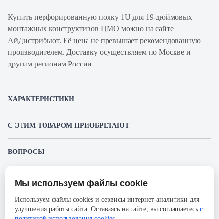
Купить перфорированную полку 1U для 19-дюймовых
монтажных конструктивов ЦМО можно на сайте
АйДистрибьют. Её цена не превышает рекомендованную
производителем. Доставку осуществляем по Москве и
другим регионам России.
ХАРАКТЕРИСТИКИ
Артикул производителя
СВ-45
С ЭТИМ ТОВАРОМ ПРИОБРЕТАЮТ
Продукт
Полка
ЦМО ШТК-М-42.6.8-4ААА
Производитель
ЦМО
ВОПРОСЫ
Шкаф серверный напольный
К этому товару еще никто не задал вопрос. Будьте первым!
Серия
СВ
59 528 ₽
Ширина, мм
496
Мы используем файлы cookie
Представленные изображения и характеристики могут отличаться от реального
Задать вопрос о товаре
внешнего вида товара. Комплектация также может быть изменена производителем
Высота, мм
25
Используем файлы cookies и сервисы интернет-аналитики для
без предварительного уведомления. Компания АйДистрибьют не несёт
улучшения работы сайта. Оставаясь на сайте, вы соглашаетесь
с
ответственности в случае не соответствия текущей модели товаров фотографиям,
Пожалуйста,
авторизуйтесь
, чтобы иметь
Глубина, мм
450
ЦМО ШТК-М-42.6.8-44АА
размещённым в карточке товара.
политикой использования cookies
.