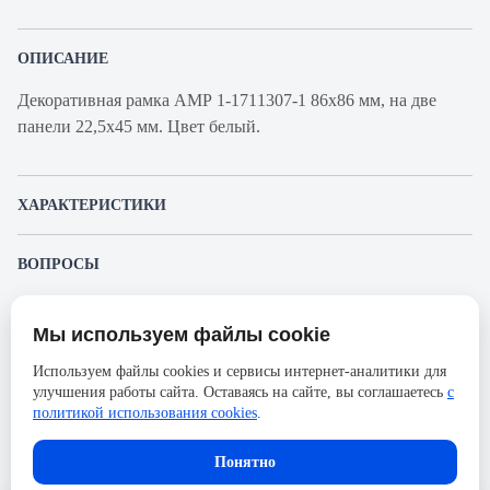
ОПИСАНИЕ
Декоративная рамка АМР 1-1711307-1 86х86 мм, на две
панели 22,5х45 мм. Цвет белый.
ХАРАКТЕРИСТИКИ
Артикул производителя
1-1711307-1
ВОПРОСЫ
Продукт
Рамка
К этому товару еще никто не задал вопрос. Будьте первым!
Производитель
AMP
Мы используем файлы cookie
Представленные изображения и характеристики могут отличаться от реального
Задать вопрос о товаре
Ширина, мм
45
внешнего вида товара. Комплектация также может быть изменена производителем
Используем файлы cookies и сервисы интернет-аналитики для
без предварительного уведомления. Компания АйДистрибьют не несёт
Высота, мм
22.5
улучшения работы сайта. Оставаясь на сайте, вы соглашаетесь
с
ответственности в случае не соответствия текущей модели товаров фотографиям,
Пожалуйста,
авторизуйтесь
, чтобы иметь
размещённым в карточке товара.
политикой использования cookies
.
возможность оставлять вопросы.
Количество портов
2
Тип портов
универсальный
Понятно