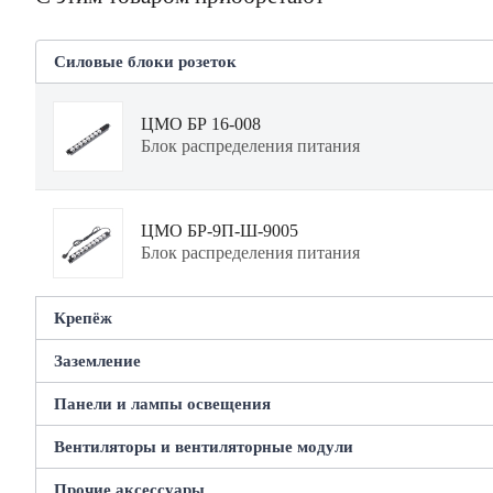
Силовые блоки розеток
ЦМО БР 16-008
Блок распределения питания
ЦМО БР-9П-Ш-9005
Блок распределения питания
Крепёж
Заземление
ЦМО КМ-2-50
Комплект крепежа
Панели и лампы освещения
ЦМО ПЗ-19-500.200А
Панель заземления
Вентиляторы и вентиляторные модули
Rem R-LED-220
ЦМО КМ-2-25
Панель осветительная
Прочие аксессуары