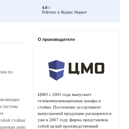
4.8
☆
Рейтинг в Яндекс.Маркет
О производителе
лия по
.
ЦМО с 2001 года выпускает
равляющие
телекоммуникационные шкафы и
 система
стойки. Постепенно ассортимент
их
выпускаемой продукции расширялся и
уже к 2007 году фирма представляла
собой стойки
собой целый производственный
динения либо