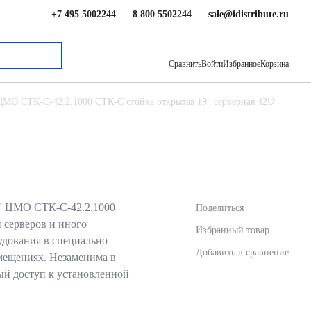
+7 495 5002244
8 800 5502244
sale@idistribute.ru
18 952 ₽
В корзину
Сравнить
Войти
Избранное
Корзина
ЦМО СТК-С-42.2.1000 СТК-С стойка открытая 19" серверная 42U
'' ЦМО СТК-С-42.2.1000
Поделиться
и серверов и иного
Избранный товар
дования в специально
Добавить в сравнение
мещениях. Незаменима в
тый доступ к установленной