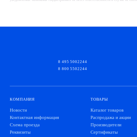
ЦМО МС-40
Полка
ЦМО СБ-Б
Организатор коммутационных шнуров
ЦМО МС-30
Полка
ЦМО ГКО-У-2
Организатор коммутационных шнуров
8 495 5002244
8 800 5502244
ЦМО ТСВ-75
Полка
ЦМО ГКО-О-1
Организатор коммутационных шнуров
КОМПАНИЯ
ТОВАРЫ
ЦМО МС-20
Полка
Новости
Каталог товаров
ЦМО ГКО-2-6
Организатор коммутационных шнуров
Контактная информация
Распродажа и акции
Схема проезда
Производители
ЦМО СВ-100У
Реквизиты
Сертификаты
Полка