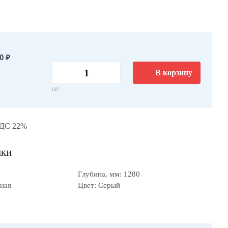
0 ₽
В корзину
шт
НДС 22%
ики
Глубина, мм: 1280
рная
Цвет: Серый