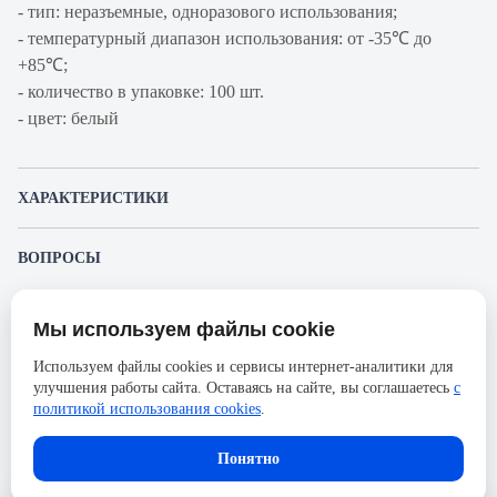
- тип: неразъемные, одноразового использования;
- температурный диапазон использования: от -35℃ до
+85℃;
- количество в упаковке: 100 шт.
- цвет: белый
ХАРАКТЕРИСТИКИ
Артикул производителя
07-0400
ВОПРОСЫ
Продукт
Стяжка кабельная
К этому товару еще никто не задал вопрос. Будьте первым!
Производитель
Rexant
Мы используем файлы cookie
Представленные изображения и характеристики могут отличаться от реального
Задать вопрос о товаре
Ширина, мм
5
внешнего вида товара. Комплектация также может быть изменена производителем
Используем файлы cookies и сервисы интернет-аналитики для
без предварительного уведомления. Компания АйДистрибьют не несёт
Длина, мм
400
улучшения работы сайта. Оставаясь на сайте, вы соглашаетесь
с
ответственности в случае не соответствия текущей модели товаров фотографиям,
Пожалуйста,
авторизуйтесь
, чтобы иметь
размещённым в карточке товара.
политикой использования cookies
.
возможность оставлять вопросы.
Материал
Нейлон
В корзину
Упаковка
10х100 шт
Понятно
Конструкция
неоткрывающаяся