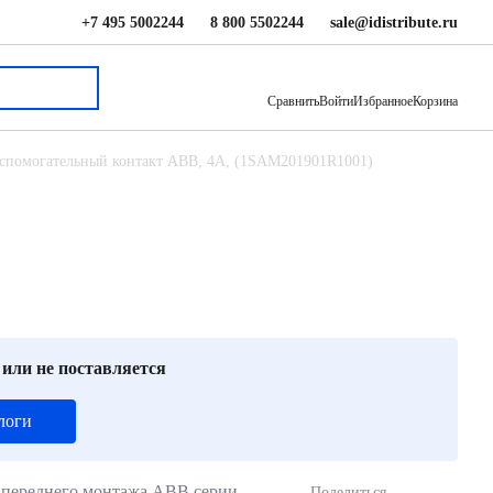
+7 495 5002244
8 800 5502244
sale@idistribute.ru
792 ₽
В корзину
Сравнить
Войти
Избранное
Корзина
спомогательный контакт ABB, 4А, (1SAM201901R1001)
 или не поставляется
логи
 переднего монтажа ABB серии
Поделиться