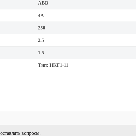
ABB
4А
250
2.5
1.5
Тип: HKF1-11
 оставлять вопросы.