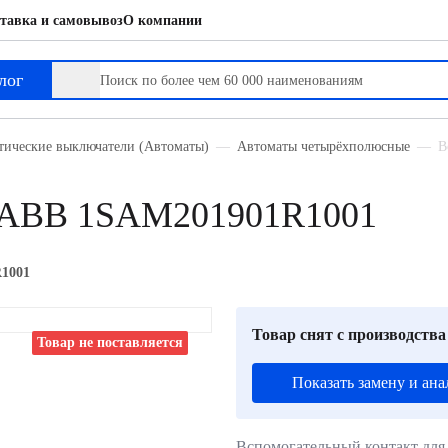
тавка и самовывоз
О компании
лог
тические выключатели (Автоматы)
Автоматы четырёхполюсные
В
т ABB 1SAM201901R1001
1001
Товар снят с производства
Товар не поставляется
Показать замену и ана
Вспомогательный контакт для