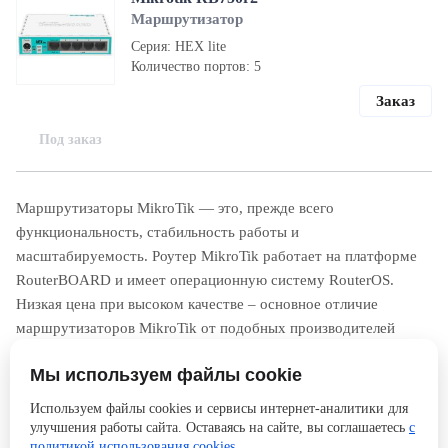
Маршрутизатор
Серия: HEX lite
Количество портов: 5
Заказ
Под заказ
Маршрутизаторы MikroTik — это, прежде всего
функциональность, стабильность работы и
масштабируемость. Роутер MikroTik работает на платформе
RouterBOARD и имеет операционную систему RouterOS.
Низкая цена при высоком качестве – основное отличие
маршрутизаторов MikroTik от подобных производителей
премиум-класса. На официальном сайте в свободном доступе
Мы используем файлы cookie
размещены для скачивания все обновления и прошивки.
Купить маршрутизатор MikroTik вы можете как для дома и
Используем файлы cookies и сервисы интернет-аналитики для
офиса, так и для организации решений операторского класса.
улучшения работы сайта. Оставаясь на сайте, вы соглашаетесь
с
политикой использования cookies
.